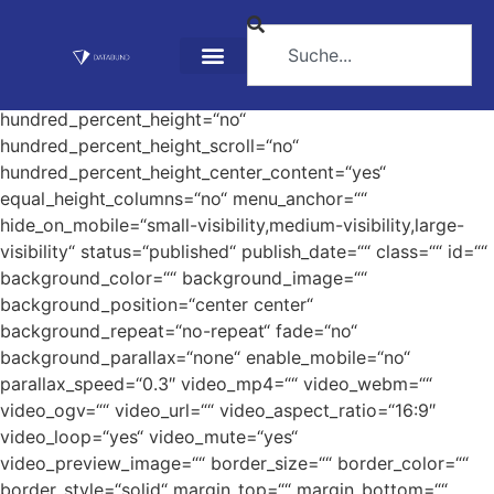
Archiv
[fusion_builder_container hundred_percent=“no“
hundred_percent_height=“no“
hundred_percent_height_scroll=“no“
hundred_percent_height_center_content=“yes“
equal_height_columns=“no“ menu_anchor=““
hide_on_mobile=“small-visibility,medium-visibility,large-
visibility“ status=“published“ publish_date=““ class=““ id=““
background_color=““ background_image=““
background_position=“center center“
background_repeat=“no-repeat“ fade=“no“
background_parallax=“none“ enable_mobile=“no“
parallax_speed=“0.3″ video_mp4=““ video_webm=““
video_ogv=““ video_url=““ video_aspect_ratio=“16:9″
video_loop=“yes“ video_mute=“yes“
video_preview_image=““ border_size=““ border_color=““
border_style=“solid“ margin_top=““ margin_bottom=““