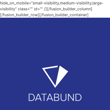
hide_on_mobile=“small-visibility,medium-visibility,large-
visibility“ class=““ id=““ /][/fusion_builder_column]
[/fusion_builder_row][/fusion_builder_container]