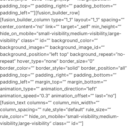
padding_top=““ padding_right=““ padding_bottom=““
padding_left=““][fusion_builder_row]
[fusion_builder_column type=“1_1″ layout=“1_1″ spacing=““
center_content=“no“ link=““ target=“_self“ min_height=““
hide_on_mobile=“small-visibility,medium-visibility,large-
visibility“ class=““ id=““ background_color=““
background_image=““ background_image_id=““
background_position=“left top“ background_repeat=“no-
repeat“ hover_type=“none“ border_size=“0″
border_color=““ border_style=“solid“ border_position=“all“
padding_top=““ padding_right=““ padding_bottom=““
padding_left=““ margin_top=““ margin_bottom=““
animation_type=““ animation_direction=“left“
animation_speed=“0.3″ animation_offset=““ last=“no“]
[fusion_text columns=““ column_min_width=““
column_spacing=““ rule_style=“default“ rule_size=““
rule_color=““ hide_on_mobile=“small-visibility,medium-
visibility,large-visibility“ class=““ id=““]