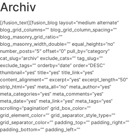
Archiv
[/fusion_text][fusion_blog layout=“medium alternate“
blog_grid_columns=““ blog_grid_column_spacing=““
blog_masonry_grid_ratio=““
blog_masonry_width_double=““ equal_heights=“no“
number_posts=“5″ offset=“0″ pull_by=“category“
cat_slug=“archiv“ exclude_cats=““ tag_slug=““
exclude_tags=““ orderby=“date“ order=“DESC“
thumbnail=“yes“ title=“yes“ title_link=“yes“
content_alignment=““ excerpt=“yes“ excerpt_length=“50″
strip_html=“yes“ meta_all=“no“ meta_author=“yes“
meta_categories=“yes“ meta_comments=“yes“
meta_date=“yes“ meta_link=“yes“ meta_tags=“yes“
scrolling=“pagination“ grid_box_color=““
grid_element_color=““ grid_separator_style_type=““
grid_separator_color=““ padding_top=““ padding_right=““
padding_bottom=““ padding_left=““