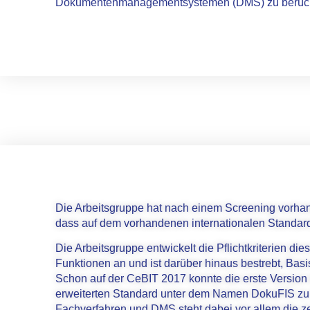
Dokumentenmanagementsystemen (DMS) zu berück
Die Arbeitsgruppe hat nach einem Screening vorhan
dass auf dem vorhandenen internationalen Standar
Die Arbeitsgruppe entwickelt die Pflichtkriterien di
Funktionen an und ist darüber hinaus bestrebt, Basi
Schon auf der CeBIT 2017 konnte die erste Version d
erweiterten Standard unter dem Namen DokuFIS zu 
Fachverfahren und DMS steht dabei vor allem die ze