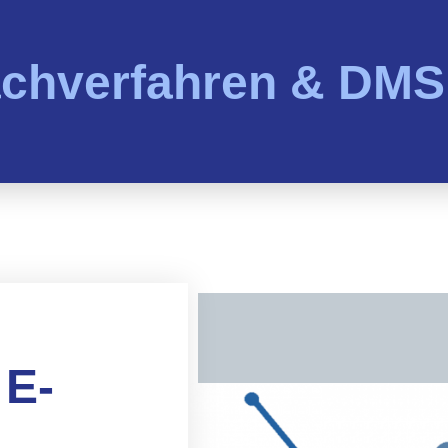
chverfahren & DMS
 E-