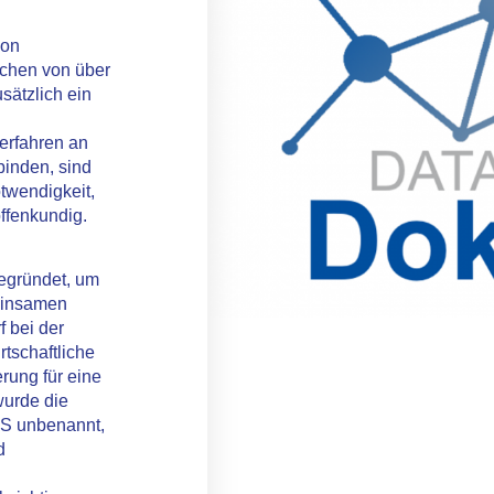
von
chen von über
ätzlich ein
erfahren an
inden, sind
twendigkeit,
offenkundig.
gründet, um
einsamen
 bei der
rtschaftliche
ung für eine
wurde die
MS unbenannt,
d