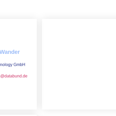
 Wander
hnology GmbH
s@databund.de