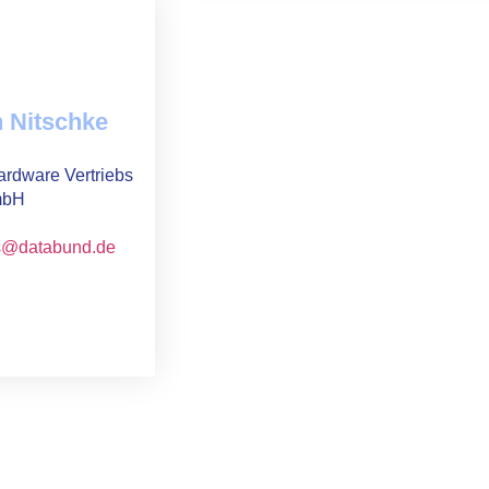
 Nitschke
rdware Vertriebs
bH
s@databund.de