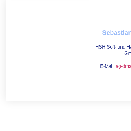
Sebastian
HSH Soft- und Ha
Gm
E-Mail:
ag-dm