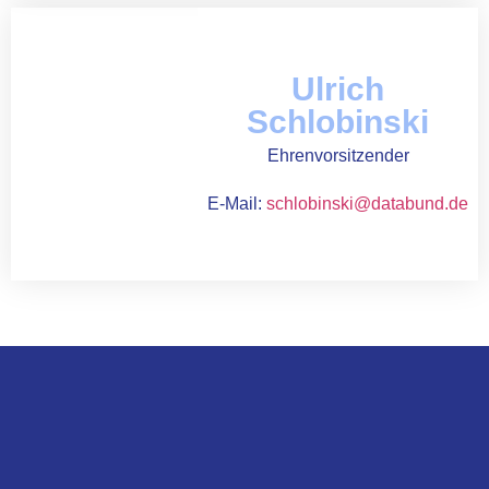
Ulrich
Schlobinski
Ehrenvorsitzender
E-Mail:
schlobinski@databund.de