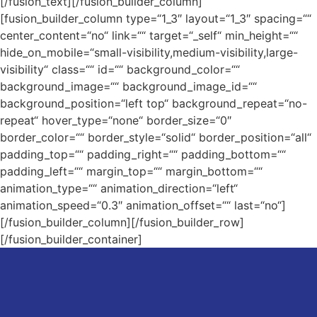
[/fusion_text][/fusion_builder_column]
[fusion_builder_column type=“1_3″ layout=“1_3″ spacing=““
center_content=“no“ link=““ target=“_self“ min_height=““
hide_on_mobile=“small-visibility,medium-visibility,large-
visibility“ class=““ id=““ background_color=““
background_image=““ background_image_id=““
background_position=“left top“ background_repeat=“no-
repeat“ hover_type=“none“ border_size=“0″
border_color=““ border_style=“solid“ border_position=“all“
padding_top=““ padding_right=““ padding_bottom=““
padding_left=““ margin_top=““ margin_bottom=““
animation_type=““ animation_direction=“left“
animation_speed=“0.3″ animation_offset=““ last=“no“]
[/fusion_builder_column][/fusion_builder_row]
[/fusion_builder_container]