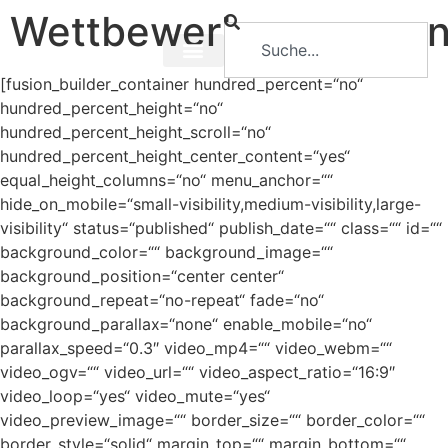
Wettbewerbsverzerru
[fusion_builder_container hundred_percent=“no“
hundred_percent_height=“no“
hundred_percent_height_scroll=“no“
hundred_percent_height_center_content=“yes“
equal_height_columns=“no“ menu_anchor=““
hide_on_mobile=“small-visibility,medium-visibility,large-
visibility“ status=“published“ publish_date=““ class=““ id=““
background_color=““ background_image=““
background_position=“center center“
background_repeat=“no-repeat“ fade=“no“
background_parallax=“none“ enable_mobile=“no“
parallax_speed=“0.3″ video_mp4=““ video_webm=““
video_ogv=““ video_url=““ video_aspect_ratio=“16:9″
video_loop=“yes“ video_mute=“yes“
video_preview_image=““ border_size=““ border_color=““
border_style=“solid“ margin_top=““ margin_bottom=““