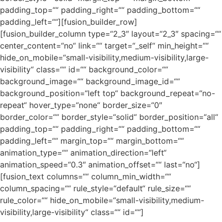
padding_top=““ padding_right=““ padding_bottom=““
padding_left=““][fusion_builder_row]
[fusion_builder_column type=“2_3″ layout=“2_3″ spacing=““
center_content=“no“ link=““ target=“_self“ min_height=““
hide_on_mobile=“small-visibility,medium-visibility,large-
visibility“ class=““ id=““ background_color=““
background_image=““ background_image_id=““
background_position=“left top“ background_repeat=“no-
repeat“ hover_type=“none“ border_size=“0″
border_color=““ border_style=“solid“ border_position=“all“
padding_top=““ padding_right=““ padding_bottom=““
padding_left=““ margin_top=““ margin_bottom=““
animation_type=““ animation_direction=“left“
animation_speed=“0.3″ animation_offset=““ last=“no“]
[fusion_text columns=““ column_min_width=““
column_spacing=““ rule_style=“default“ rule_size=““
rule_color=““ hide_on_mobile=“small-visibility,medium-
visibility,large-visibility“ class=““ id=““]