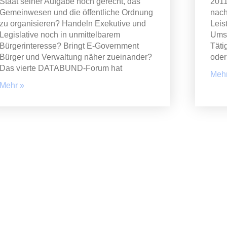
Staat seiner Aufgabe noch gerecht, das
2011
Gemeinwesen und die öffentliche Ordnung
nach
zu organisieren? Handeln Exekutive und
Leis
Legislative noch in unmittelbarem
Umsa
Bürgerinteresse? Bringt E-Government
Täti
Bürger und Verwaltung näher zueinander?
oder
Das vierte DATABUND-Forum hat
Mehr
Mehr »