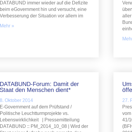
DATABUND immer wieder auf die Defizite
Verw
beim eGovernment hin und versucht, eine
über
Verbesserung der Situation vor allem im
alle
Bund
Mehr »
einh
Mehr
DATABUND-Forum: Damit der
Ums
Staat den Menschen dient*
öff
8. Oktober 2014
27. 
E-Government auf dem Prüfstand /
Pres
Politische Leuchtturmprojekte vs.
vom 
Lebenswirklichkeit | Pressemitteilung
41/1
DATABUND :: PM_2014_10_08 | Wird der
(BFH