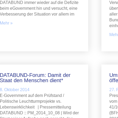
DATABUND immer wieder auf die Defizite
Verw
beim eGovernment hin und versucht, eine
über
Verbesserung der Situation vor allem im
alle
Bund
Mehr »
einh
Mehr
DATABUND-Forum: Damit der
Ums
Staat den Menschen dient*
öff
8. Oktober 2014
27. 
E-Government auf dem Prüfstand /
Pres
Politische Leuchtturmprojekte vs.
vom 
Lebenswirklichkeit | Pressemitteilung
41/1
DATABUND :: PM_2014_10_08 | Wird der
(BFH