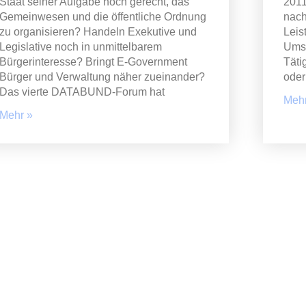
Staat seiner Aufgabe noch gerecht, das
2011
Gemeinwesen und die öffentliche Ordnung
nach
zu organisieren? Handeln Exekutive und
Leis
Legislative noch in unmittelbarem
Umsa
Bürgerinteresse? Bringt E-Government
Täti
Bürger und Verwaltung näher zueinander?
oder
Das vierte DATABUND-Forum hat
Mehr
Mehr »