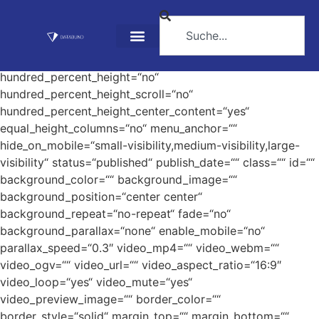
der Politik
[fusion_builder_container hundred_percent=“no“
hundred_percent_height=“no“
hundred_percent_height_scroll=“no“
hundred_percent_height_center_content=“yes“
equal_height_columns=“no“ menu_anchor=““
hide_on_mobile=“small-visibility,medium-visibility,large-
visibility“ status=“published“ publish_date=““ class=““ id=““
background_color=““ background_image=““
background_position=“center center“
background_repeat=“no-repeat“ fade=“no“
background_parallax=“none“ enable_mobile=“no“
parallax_speed=“0.3″ video_mp4=““ video_webm=““
video_ogv=““ video_url=““ video_aspect_ratio=“16:9″
video_loop=“yes“ video_mute=“yes“
video_preview_image=““ border_color=““
border_style=“solid“ margin_top=““ margin_bottom=““