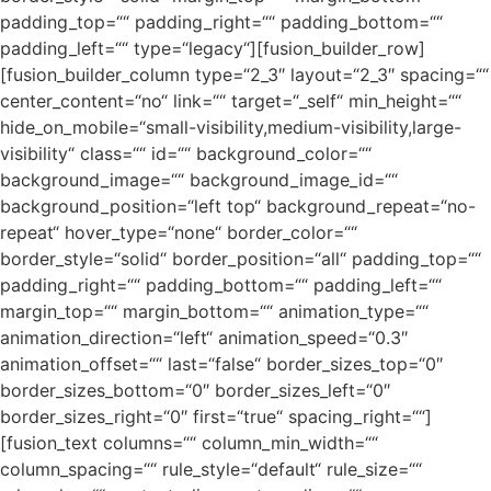
padding_top=““ padding_right=““ padding_bottom=““
padding_left=““ type=“legacy“][fusion_builder_row]
[fusion_builder_column type=“2_3″ layout=“2_3″ spacing=““
center_content=“no“ link=““ target=“_self“ min_height=““
hide_on_mobile=“small-visibility,medium-visibility,large-
visibility“ class=““ id=““ background_color=““
background_image=““ background_image_id=““
background_position=“left top“ background_repeat=“no-
repeat“ hover_type=“none“ border_color=““
border_style=“solid“ border_position=“all“ padding_top=““
padding_right=““ padding_bottom=““ padding_left=““
margin_top=““ margin_bottom=““ animation_type=““
animation_direction=“left“ animation_speed=“0.3″
animation_offset=““ last=“false“ border_sizes_top=“0″
border_sizes_bottom=“0″ border_sizes_left=“0″
border_sizes_right=“0″ first=“true“ spacing_right=““]
[fusion_text columns=““ column_min_width=““
column_spacing=““ rule_style=“default“ rule_size=““