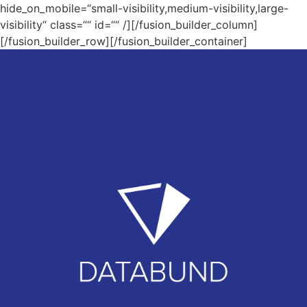
hide_on_mobile=“small-visibility,medium-visibility,large-
visibility“ class=““ id=““ /][/fusion_builder_column]
[/fusion_builder_row][/fusion_builder_container]