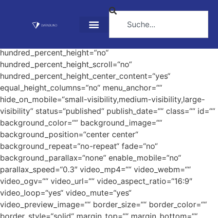
Positionen
[fusion_builder_container hundred_percent=“no“
hundred_percent_height=“no“
hundred_percent_height_scroll=“no“
hundred_percent_height_center_content=“yes“
equal_height_columns=“no“ menu_anchor=““
hide_on_mobile=“small-visibility,medium-visibility,large-
visibility“ status=“published“ publish_date=““ class=““ id=““
background_color=““ background_image=““
background_position=“center center“
background_repeat=“no-repeat“ fade=“no“
background_parallax=“none“ enable_mobile=“no“
parallax_speed=“0.3″ video_mp4=““ video_webm=““
video_ogv=““ video_url=““ video_aspect_ratio=“16:9″
video_loop=“yes“ video_mute=“yes“
video_preview_image=““ border_size=““ border_color=““
border_style=“solid“ margin_top=““ margin_bottom=““