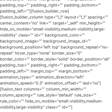
padding_top=““ padding_right=““ padding_bottom=““
padding_left=““][fusion_builder_row]
[fusion_builder_column type=“1_1″ layout=“1_1″ spacing=““
center_content=“no“ link=““ target=“_self“ min_height=““
hide_on_mobile=“small-visibility,medium-visibility,large-
visibility“ class=““ id=““ background_color=““
background_image=““ background_image_id=““
background_position=“left top“ background_repeat=“no-
repeat“ hover_type=“none“ border_size=“0″
border_color=““ border_style=“solid“ border_position=“all“
padding_top=““ padding_right=““ padding_bottom=““
padding_left=““ margin_top=““ margin_bottom=““
animation_type=““ animation_direction=“left“
animation_speed=“0.3″ animation_offset=““ last=“no“]
[fusion_text columns=““ column_min_width=““
column_spacing=““ rule_style=“default“ rule_size=““
rule_color=““ hide_on_mobile=“small-visibility,medium-
visibility,large-visibility“ class=““ id=““]