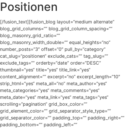
Positionen
[/fusion_text][fusion_blog layout=“medium alternate“
blog_grid_columns=““ blog_grid_column_spacing=““
blog_masonry_grid_ratio=““
blog_masonry_width_double=““ equal_heights=“no“
number_posts=“3″ offset=“0″ pull_by=“category“
cat_slug=“positionen“ exclude_cats=““ tag_slug=““
exclude_tags=““ orderby=“date“ order=“DESC“
thumbnail=“yes“ title=“yes“ title_link=“yes“
content_alignment=““ excerpt=“no“ excerpt_length=“10″
strip_html=“yes“ meta_all=“no“ meta_author=“yes“
meta_categories=“yes“ meta_comments=“yes“
meta_date=“yes“ meta_link=“yes“ meta_tags=“yes“
scrolling=“pagination“ grid_box_color=““
grid_element_color=““ grid_separator_style_type=““
grid_separator_color=““ padding_top=““ padding_right=““
padding_bottom=““ padding_left=““