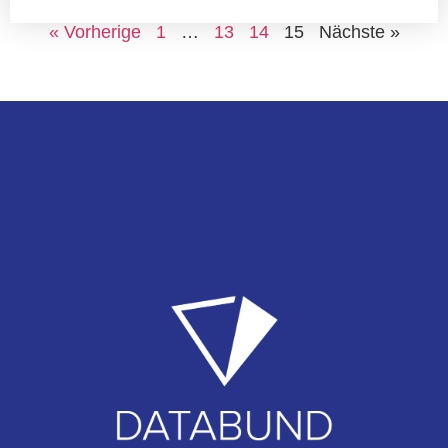
« Vorherige
1
…
13
14
15
Nächste »