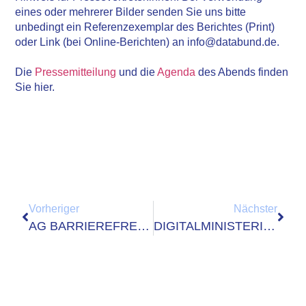
eines oder mehrerer Bilder senden Sie uns bitte
unbedingt ein Referenzexemplar des Berichtes (Print)
oder Link (bei Online-Berichten) an info@databund.de.
Die
Pressemitteilung
und die
Agenda
des Abends finden
Sie hier.
Vorheriger
Nächster
AG BARRIEREFREIHEIT TAGT IN MERSEBURG
DIGITALMINISTERIUM UND DATABUND E.V. UNTERZEICHNEN KOOPERATIONSVEREINBARUNG FÜR GEMEINSAME OFFENE MITTELSTANDS-INITIATIVE