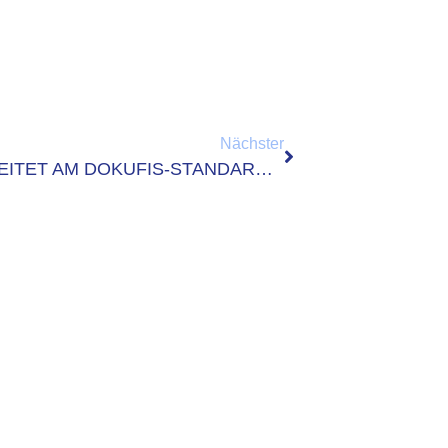
Nächster
AG DMS & FACHVERFAHREN ARBEITET AM DOKUFIS-STANDARD 2.0