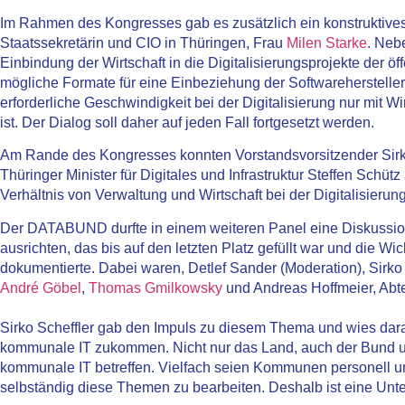
Im Rahmen des Kongresses gab es zusätzlich ein konstruktive
Staatssekretärin und CIO in Thüringen, Frau
Milen Starke
. Neb
Einbindung der Wirtschaft in die Digitalisierungsprojekte der 
mögliche Formate für eine Einbeziehung der Softwarehersteller di
erforderliche Geschwindigkeit bei der Digitalisierung nur mi
ist. Der Dialog soll daher auf jeden Fall fortgesetzt werden.
Am Rande des Kongresses konnten Vorstandsvorsitzender Sirko
Thüringer Minister für Digitales und Infrastruktur Steffen Schü
Verhältnis von Verwaltung und Wirtschaft bei der Digitalisierun
Der DATABUND durfte in einem weiteren Panel eine Diskussion
ausrichten, das bis auf den letzten Platz gefüllt war und die 
dokumentierte. Dabei waren, Detlef Sander (Moderation), Sirk
André Göbel
,
Thomas Gmilkowsky
und Andreas Hoffmeier, Abte
Sirko Scheffler gab den Impuls zu diesem Thema und wies darau
kommunale IT zukommen. Nicht nur das Land, auch der Bund un
kommunale IT betreffen. Vielfach seien Kommunen personell 
selbständig diese Themen zu bearbeiten. Deshalb ist eine Unt