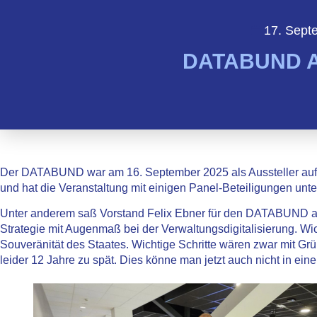
17. Sept
DATABUND A
Der DATABUND war am 16. September 2025 als Aussteller auf
und hat die Veranstaltung mit einigen Panel-Beteiligungen unter
Unter anderem saß Vorstand Felix Ebner für den DATABUND 
Strategie mit Augenmaß bei der Verwaltungsdigitalisierung. Wi
Souveränität des Staates. Wichtige Schritte wären zwar mit G
leider 12 Jahre zu spät. Dies könne man jetzt auch nicht in e