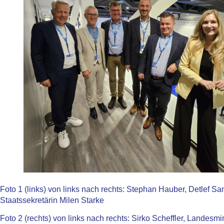
Foto 1 (links) von links nach rechts: Stephan Hauber, Detlef Sa
Staatssekretärin Milen Starke
Foto 2 (rechts) von links nach rechts: Sirko Scheffler, Landesm