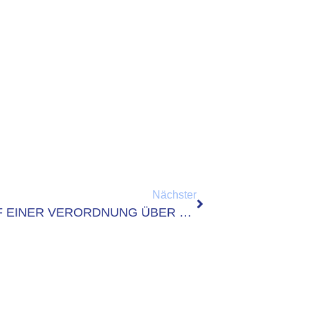
Nächster
STELLUNGNAHME ZUM ENTWURF EINER VERORDNUNG ÜBER STANDARDS FÜR DEN ONLINEZUGANG ZU VERWALTUNGSLEISTUNGEN