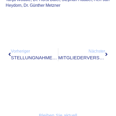
Heydorn, Dr. Günther Metzner
Vorheriger
Nächster
STELLUNGNAHME ZUM REFERENTENENTWURF DES GESETZES ZUR „WEITERENTWICKLUNG DER DIGITALISIERUNG IN DER MIGRATIONSVERWALTUNG“ (MDWG)
MITGLIEDERVERSAMMLUNG: DATABUND-VORSTAND WIEDERGEWÄHLT
Bleiben Sie aktuell