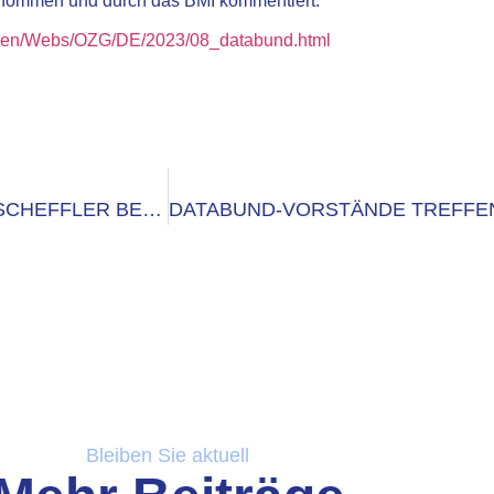
rnommen und durch das BMI kommentiert:
ngen/Webs/OZG/DE/2023/08_databund.html
DATABUND-VORSTANDSVORSITZENDER SIRKO SCHEFFLER BESUCHT PROSOZ GMBH
Bleiben Sie aktuell