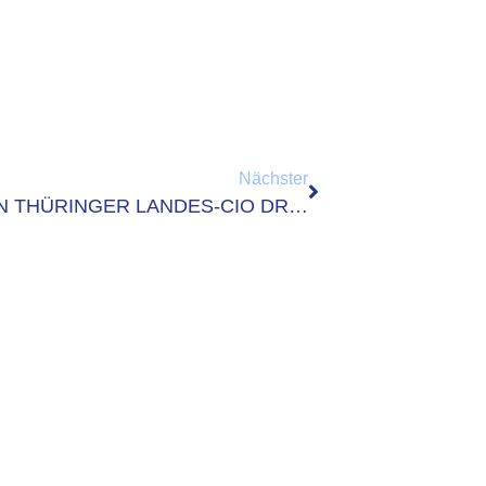
Nächster
DATABUND-VORSTÄNDE TREFFEN THÜRINGER LANDES-CIO DR. HARTMUT SCHUBERT IN ERFURT