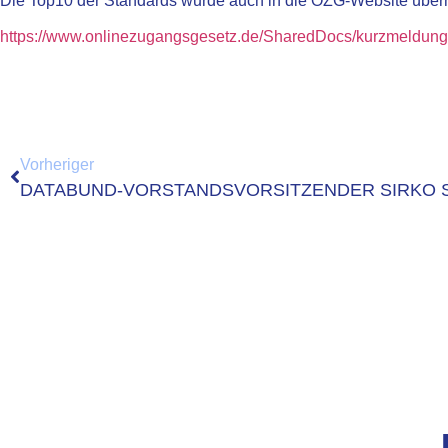
Die Top10 der Standards wurde auch in die OZG-Website übe
https://www.onlinezugangsgesetz.de/SharedDocs/kurzmeldu
Vorheriger