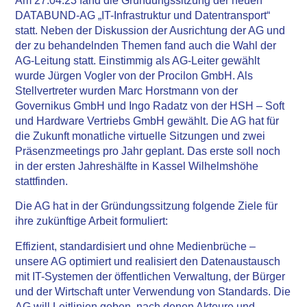
Am 27.04.23 fand die Gründungssitzung der neuen
DATABUND-AG „IT-Infrastruktur und Datentransport“
statt. Neben der Diskussion der Ausrichtung der AG und
der zu behandelnden Themen fand auch die Wahl der
AG-Leitung statt. Einstimmig als AG-Leiter gewählt
wurde Jürgen Vogler von der Procilon GmbH. Als
Stellvertreter wurden Marc Horstmann von der
Governikus GmbH und Ingo Radatz von der HSH – Soft
und Hardware Vertriebs GmbH gewählt. Die AG hat für
die Zukunft monatliche virtuelle Sitzungen und zwei
Präsenzmeetings pro Jahr geplant. Das erste soll noch
in der ersten Jahreshälfte in Kassel Wilhelmshöhe
stattfinden.
Die AG hat in der Gründungssitzung folgende Ziele für
ihre zukünftige Arbeit formuliert:
Effizient, standardisiert und ohne Medienbrüche –
unsere AG optimiert und realisiert den Datenaustausch
mit IT-Systemen der öffentlichen Verwaltung, der Bürger
und der Wirtschaft unter Verwendung von Standards. Die
AG will Leitlinien geben, nach denen Akteure und