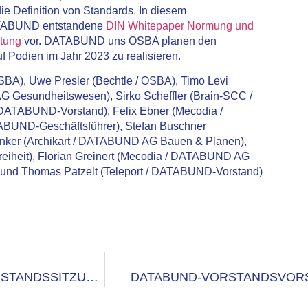
die Definition von Standards. In diesem
DATABUND entstandene
DIN Whitepaper Normung und
ltung
vor. DATABUND uns OSBA planen den
 Podien im Jahr 2023 zu realisieren.
OSBA), Uwe Presler (Bechtle / OSBA), Timo Levi
G Gesundheitswesen), Sirko Scheffler (Brain-SCC /
ATABUND-Vorstand), Felix Ebner (Mecodia /
BUND-Geschäftsführer), Stefan Buschner
ker (Archikart / DATABUND AG Bauen & Planen),
eiheit), Florian Greinert (Mecodia / DATABUND AG
) und Thomas Patzelt (Teleport / DATABUND-Vorstand)
DATABUND ZU GAST BEI BECHTLE: OFFENE VORSTANDSSITZUNG MIT ZAHLREICHEN GESCHÄFTSFÜHRERN
DATABUND-VORSTANDSVOR