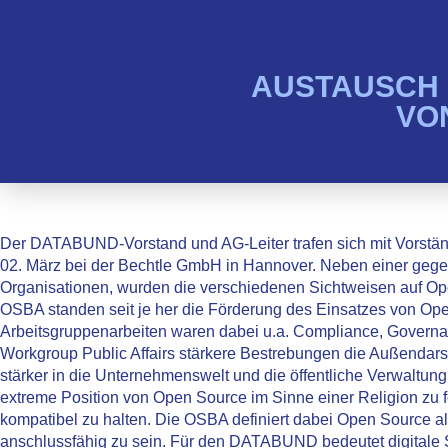
AUSTAUSCH 
VO
Der DATABUND-Vorstand und AG-Leiter trafen sich mit Vorstä
02. März bei der Bechtle GmbH in Hannover. Neben einer gege
Organisationen, wurden die verschiedenen Sichtweisen auf Open
OSBA standen seit je her die Förderung des Einsatzes von Op
Arbeitsgruppenarbeiten waren dabei u.a. Compliance, Governanc
Workgroup Public Affairs stärkere Bestrebungen die Außendar
stärker in die Unternehmenswelt und die öffentliche Verwaltun
extreme Position von Open Source im Sinne einer Religion zu f
kompatibel zu halten. Die OSBA definiert dabei Open Source als 
anschlussfähig zu sein. Für den DATABUND bedeutet digitale So