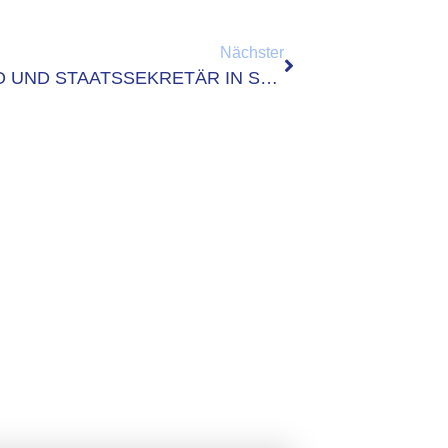
Nächster
DATABUND IM GESPRÄCH MIT CIO UND STAATSSEKRETÄR IN SACHSEN-ANHALT BERND SCHLÖMER