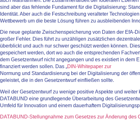
auch Maßnahmen. Die Zusammenarbeit der föderalen Ebenen war
sind aber das fehlende Fundament für die Digitalisierung: Standa
Identität. Aber auch die Festschreibung veralteter Technologie
Wettbewerb um die beste Lösung führen zu ausbleibenden Inn
Die neue geplante Zwischenspeicherung von Daten der EfA-Dien
großer Fehler. Dies führt zu unzähligen zusätzlichen dezentra
überblickt und auch nur schwer geschützt werden können. Di
gespeichert werden, dort wo auch die entsprechenden Fachverf
dem Gesetzentwurf nicht angegangen und es existiert in dem En
finanziert werden sollen. Das „
DIN-Whitepaper zur
Normung und Standardisierung bei der Digitalisierung der öffent
geleistet, die in den Gesetzentwurf einfließen sollte.
Weil der Gesetzentwurf zu wenige positive Aspekte und weiter ke
DATABUND eine grundlegende Überarbeitung des Gesetzentwurf
Umfeld für Innovation und einem dauerhaftem Digitalisierung
DATABUND-Stellungnahme zum Gesetzes zur Änderung des Onl