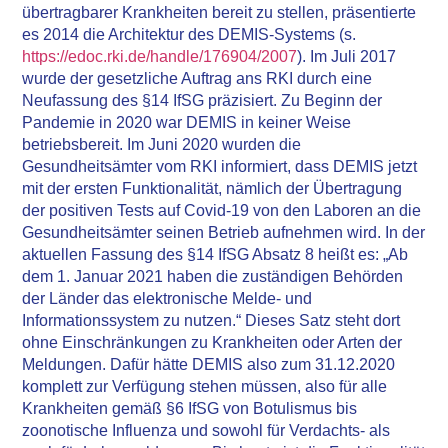
übertragbarer Krankheiten bereit zu stellen, präsentierte
es 2014 die Architektur des DEMIS-Systems (s.
https://edoc.rki.de/handle/176904/2007
). Im Juli 2017
wurde der gesetzliche Auftrag ans RKI durch eine
Neufassung des §14 IfSG präzisiert. Zu Beginn der
Pandemie in 2020 war DEMIS in keiner Weise
betriebsbereit. Im Juni 2020 wurden die
Gesundheitsämter vom RKI informiert, dass DEMIS jetzt
mit der ersten Funktionalität, nämlich der Übertragung
der positiven Tests auf Covid-19 von den Laboren an die
Gesundheitsämter seinen Betrieb aufnehmen wird. In der
aktuellen Fassung des §14 IfSG Absatz 8 heißt es: „Ab
dem 1. Januar 2021 haben die zuständigen Behörden
der Länder das elektronische Melde- und
Informationssystem zu nutzen.“ Dieses Satz steht dort
ohne Einschränkungen zu Krankheiten oder Arten der
Meldungen. Dafür hätte DEMIS also zum 31.12.2020
komplett zur Verfügung stehen müssen, also für alle
Krankheiten gemäß §6 IfSG von Botulismus bis
zoonotische Influenza und sowohl für Verdachts- als